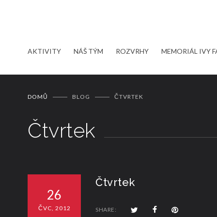
AKTIVITY
NÁŠ TÝM
ROZVRHY
MEMORIÁL IVY 
DOMŮ
BLOG
ČTVRTEK
Čtvrtek
Čtvrtek
26
ČVC, 2012
SHARE: