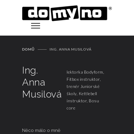
DOMŮ
ING. ANNA MUSILOVÁ
Ing.
lektorka Bodyform,
Anna
Fitbox instruktor,
trenér Juniorské
Musilová
školy, Kettlebell
instruktor, Bosu
core
Něco málo o mně