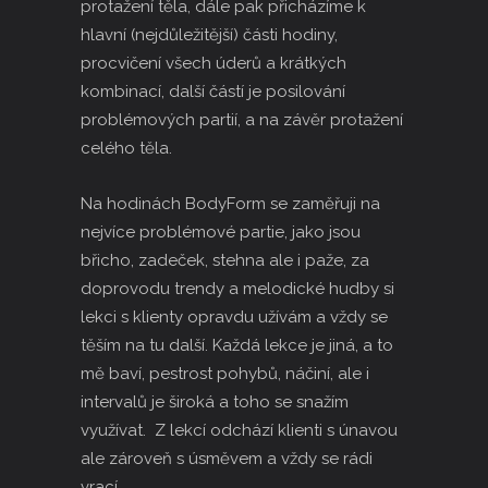
protažení těla, dále pak přicházíme k
hlavní (nejdůležitější) části hodiny,
procvičení všech úderů a krátkých
kombinací, další částí je posilování
problémových partií, a na závěr protažení
celého těla.
Na hodinách BodyForm se zaměřuji na
nejvíce problémové partie, jako jsou
břicho, zadeček, stehna ale i paže, za
doprovodu trendy a melodické hudby si
lekci s klienty opravdu užívám a vždy se
těším na tu další. Každá lekce je jiná, a to
mě baví, pestrost pohybů, náčiní, ale i
intervalů je široká a toho se snažím
využívat. Z lekcí odchází klienti s únavou
ale zároveň s úsměvem a vždy se rádi
vrací.