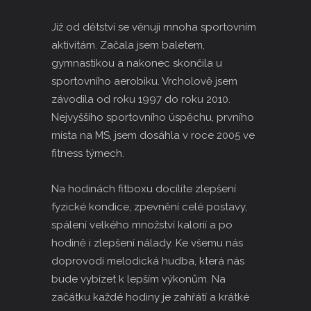
Již od dětství se věnuji mnoha sportovním
aktivitám. Začala jsem baletem,
gymnastikou a nakonec skončila u
sportovního aerobiku. Vrcholově jsem
závodila od roku 1997 do roku 2010.
Nejvyššího sportovního úspěchu, prvního
místa na MS, jsem dosáhla v roce 2005 ve
fitness týmech.
Na hodinách fitboxu docílíte zlepšení
fyzické kondice, zpevnění celé postavy,
spálení velkého množství kalorií a po
hodině i zlepšení nálady. Ke všemu nás
doprovodí melodická hudba, která nás
bude vybízet k lepším výkonům. Na
začátku každé hodiny je zahřátí a krátké