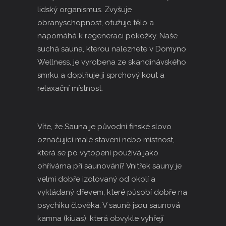
lidský organismus. Zvyšuje
obranyschopnost, otužuje tělo a
napomáhá k regeneraci pokožky. Naše
suchá sauna, kterou naleznete v Domyno
Wellness, je vyrobena ze skandinávského
smrku a doplňuje ji sprchový kout a
relaxační místnost.
Víte, že Sauna je původní finské slovo
označující malé stavení nebo místnost,
která se po vytopení používá jako
ohřívárna při saunování? Vnitřek sauny je
velmi dobře izolovaný od okolí a
vykládaný dřevem, které působí dobře na
psychiku člověka. V sauně jsou saunová
kamna (
kiuas
), která obvykle vyhřejí