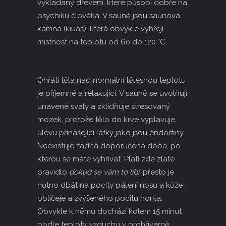
vykládaný dřevem, které působí dobře na
psychiku člověka. V sauně jsou saunová
kamna (
kiuas
), která obvykle vyhřejí
místnost na teplotu od 60 do 120 °C.
Ohřátí těla nad normální tělesnou teplotu
je příjemné a relaxující. V sauně se uvolňují
unavené svaly a zklidňuje stresovaný
mozek, protože tělo do krve vyplavuje
úlevu přinášející látky jako jsou endorfiny.
Neexistuje žádná doporučená doba, po
kterou se máte vyhřívat. Platí zde zlaté
pravidlo
dokud se vám to líbí
, přesto je
nutno dbát na pocity pálení nosu a kůže
obličeje a zvýšeného pocitu horka.
Obvykle k němu dochází kolem 15 minut
podle teploty vzduchu v prohřívárně