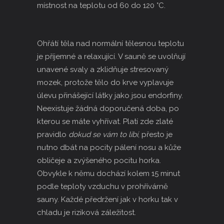
místnost na teplotu od 60 do 120 °C.
Ohřátí těla nad normální tělesnou teplotu
je příjemné a relaxující. V sauně se uvolňují
unavené svaly a zklidňuje stresovaný
mozek, protože tělo do krve vyplavuje
úlevu přinášející látky jako jsou endorfiny.
Neexistuje žádná doporučená doba, po
kterou se máte vyhřívat. Platí zde zlaté
pravidlo
dokud se vám to líbí
, přesto je
nutno dbát na pocity pálení nosu a kůže
obličeje a zvýšeného pocitu horka.
Obvykle k němu dochází kolem 15 minut
podle teploty vzduchu v prohřívárně
sauny. Každé předržení jak v horku tak v
chladu je riziková záležitost.