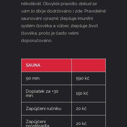
několikrát. Obvyklé pravidlo
dokud se
vám to líbí
je dodržováno i zde. Pravidelné
saunování výrazně zlepšuje imunitní
systém člověka a vůbec zlepšuje život
člověka, proto je často velmi
doporučováno.
SAUNA
90 min.
590 kč
Doplatek za +30
150 kč
min.
Zapůjčení ručníku
20 kč
Zapůjčení
20 kč
prostěradla