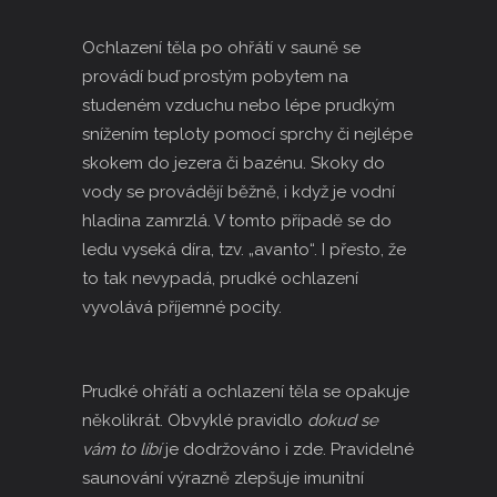
Ochlazení těla po ohřátí v sauně se
provádí buď prostým pobytem na
studeném vzduchu nebo lépe prudkým
snížením teploty pomocí sprchy či nejlépe
skokem do jezera či bazénu. Skoky do
vody se provádějí běžně, i když je vodní
hladina zamrzlá. V tomto případě se do
ledu vyseká díra, tzv. „
avanto
“. I přesto, že
to tak nevypadá, prudké ochlazení
vyvolává příjemné pocity.
Prudké ohřátí a ochlazení těla se opakuje
několikrát. Obvyklé pravidlo
dokud se
vám to líbí
je dodržováno i zde. Pravidelné
saunování výrazně zlepšuje imunitní