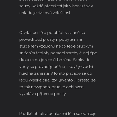
sauny. Každé předržení jak v horku tak v
chladu je riziková záležitost.
Ochlazení těla po ohřátí v sauně se
provádí buď prostým pobytem na
studeném vzduchu nebo lépe prudkým
snížením teploty pomocí sprchy či nejlépe
skokem do jezera či bazénu. Skoky do
vody se provádějí běžně, i když je vodní
hladina zamrzlá. V tomto případě se do
ledu vyseká díra, tzv. „
avanto
“. I přesto, že
to tak nevypadá, prudké ochlazení
vyvolává příjemné pocity.
Prudké ohřátí a ochlazení těla se opakuje