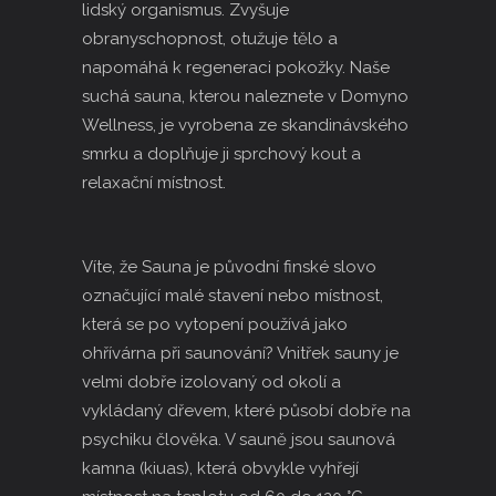
lidský organismus. Zvyšuje
obranyschopnost, otužuje tělo a
napomáhá k regeneraci pokožky. Naše
suchá sauna, kterou naleznete v Domyno
Wellness, je vyrobena ze skandinávského
smrku a doplňuje ji sprchový kout a
relaxační místnost.
Víte, že Sauna je původní finské slovo
označující malé stavení nebo místnost,
která se po vytopení používá jako
ohřívárna při saunování? Vnitřek sauny je
velmi dobře izolovaný od okolí a
vykládaný dřevem, které působí dobře na
psychiku člověka. V sauně jsou saunová
kamna (
kiuas
), která obvykle vyhřejí