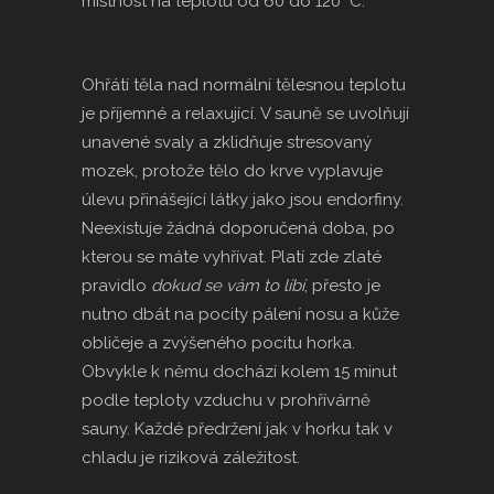
místnost na teplotu od 60 do 120 °C.
Ohřátí těla nad normální tělesnou teplotu
je příjemné a relaxující. V sauně se uvolňují
unavené svaly a zklidňuje stresovaný
mozek, protože tělo do krve vyplavuje
úlevu přinášející látky jako jsou endorfiny.
Neexistuje žádná doporučená doba, po
kterou se máte vyhřívat. Platí zde zlaté
pravidlo
dokud se vám to líbí
, přesto je
nutno dbát na pocity pálení nosu a kůže
obličeje a zvýšeného pocitu horka.
Obvykle k němu dochází kolem 15 minut
podle teploty vzduchu v prohřívárně
sauny. Každé předržení jak v horku tak v
chladu je riziková záležitost.