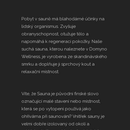
Pobyt v sauně má blahodárné účinky na
lidský organismus. Zvyšuje
obranyschopnost, otužuje tělo a
napomáhá k regeneraci pokožky. Naše
suchá sauna, kterou naleznete v Domyno
Wellness, je vyrobena ze skandinávského
smrku a doplňuje ji sprchový kout a
relaxační místnost.
Víte, že Sauna je původní finské slovo
označující malé stavení nebo místnost,
která se po vytopení používá jako
ohřívárna při saunování? Vnitřek sauny je
velmi dobře izolovaný od okolí a