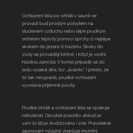
Ochlazení těla po ohřátí v sauně se
provádí buď prostým pobytem na
studeném vzduchu nebo lépe prudkým
snížením teploty pomocí sprchy či nejlépe
skokem do jezera či bazénu. Skoky do
vody se provádějí běžně, i když je vodní
hladina zamrzlá. V tomto případě se do
ledu vyseká díra, tzv. „
avanto
“. I přesto, že
to tak nevypadá, prudké ochlazení
vyvolává příjemné pocity.
Prudké ohřátí a ochlazení těla se opakuje
několikrát. Obvyklé pravidlo
dokud se
vám to líbí
je dodržováno i zde. Pravidelné
saunování výrazně zlepšuje imunitní