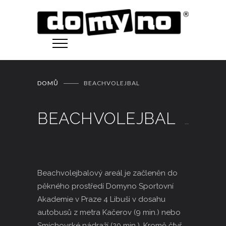
DOMŮ
BEACHVOLEJBAL
BEACHVOLEJBAL
Beachvolejbalový areál je začleněn do
pěkného prostředí Domyno Sportovní
Akademie v Praze 4 Libuši v dosahu
autobusů z metra Kačerov (9 min.) nebo
Smíchovské nádraží (20 min.). Kromě čtyř