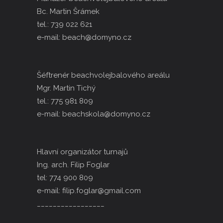
Bc. Martin Šrámek
tel.: 739 022 621
e-mail: beach@domyno.cz
Šéftrenér beachvolejbalového areálu
Mgr. Martin Tichý
tel.: 775 981 809
e-mail: beachskola@domyno.cz
Hlavní organizátor turnajů
Ing. arch. Filip Foglar
tel: 774 900 809
e-mail: filip.foglar@gmail.com
_________________